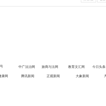
号
中广法
治网
旅商
与法网
教育文汇
网
今日
头条
健康
网
腾讯新闻
正观新闻
大象新闻
于我们
用户协议
隐私政策
版权所有
责
豫ICP备19043509号-1
广播电视节目制作经营许可证：字第0