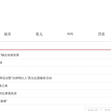
娱乐
时尚
历史
育儿
”融合加速发展
择
师说法暨“法律明白人”普法志愿服务活动
雄之城
拔河比赛展风采
速键”
共有1页
首页