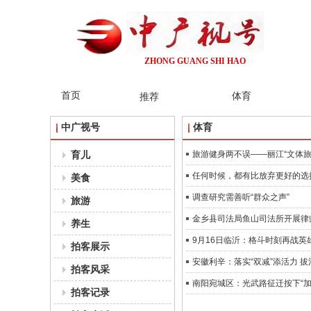
ZHONG GUANG SHI
HAO
首页
体育
推荐
中广视号
体育
育儿
旅游健身两不误——丽江“文体旅
任何时候，都有比放弃更好的选
美食
调查研究需善听“群众之声”
旅游
金乡县司法局鱼山司法所开展律
养生
9月16日临沂：格斗时刻再战英
拍客展示
安徽利辛：落实“双减”添活力 
拍客风采
南阳宛城区：光武路征迁按下“加
拍客记录