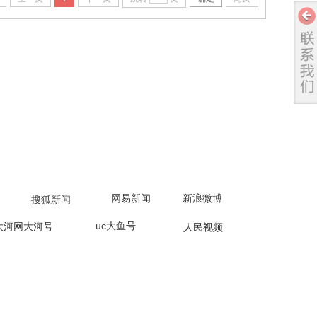
网易新闻
新浪微博
搜狐
新闻
uc
大鱼号
大河网大河号
人民视频
任报告
手机端
1159号
中广视号