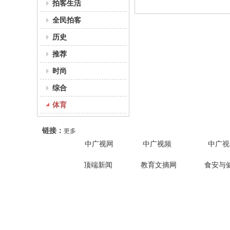
拍客生活
全民拍客
历史
推荐
时尚
综合
体育
链接：
更多
中广视
网
中广视
频
中广
视
安
安
利
童
（
徽
徽
辛
顶端新闻
教育文摘网
食安与
声
刘
省
省
县
唱
勤
利
利
望
红
坤
关
辛
辛
疃
歌
县
县
学
郭
喜
云
中央网信办举报中心
望
第
区