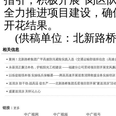
指引，积极开展
“岗区
全力推进项目建设，确
开花结果。
(供稿单位：北新路
相关信息
案例！北新路桥集团广平高速防汛避险实践入选《交通运输部值班信息（高速
永葆清正廉洁本色，护航阳光工程建设 ——福建分公司景靖项目部开展党风廉
以练促能强本领 实操练兵保畅通——两巫高速开展巡查清障救援业务实操培训
送清凉 鼓干劲 战高温 促生产 ——北新路桥集团瓜星项目部开展“夏送清凉”活
盛夏送清凉 关怀沁人心
链接：
更多
中广视
网
中广视
频
中广
视号