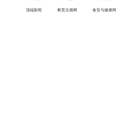
安
安
利
童
（
徽
徽
辛
顶端新闻
教育文摘网
食安与健康
网
声
刘
省
省
县
唱
勤
利
利
望
红
坤
关于我们
辛
辛
疃
歌
县
县
学
郭
喜
云
中央网信办举报中心
望
第
区
豫ICP备
迎
）
疃
七
陆
二
学
幼
楼
十
区
儿
小
大
：
园
学
童
庆
预
声
祝
防
唱
国
溺
红
庆
水
歌
节
宣
喜
活
誓
迎
动
活
二
动