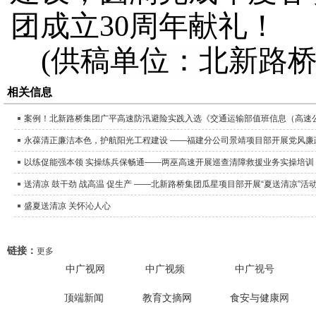
团成立30周年献礼！
(供稿单位：北新路
相关信息
案例！北新路桥集团广平高速防汛避险实践入选《交通运输部值班信息（高速
永葆清正廉洁本色，护航阳光工程建设 ——福建分公司景靖项目部开展党风廉
以练促能强本领 实操练兵保畅通——两巫高速开展巡查清障救援业务实操培训
送清凉 鼓干劲 战高温 促生产 ——北新路桥集团瓜星项目部开展“夏送清凉”活
盛夏送清凉 关怀沁人心
链接：
更多
中广视
网
中广视
频
中广
视号
安
安
利
童
（
徽
徽
辛
顶端新闻
教育文摘网
食安与健康
网
声
刘
省
省
县